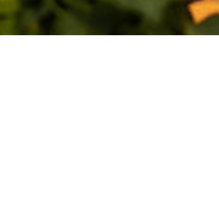
Naša
Strani
Kontakt
ponudba
O nas
vrtnepipegala@gmail.c
Pokliči
Vrtne pipe
Kontakt
Strmica
nas
Gala
93, 1360
Domov
Vrhnika
051 624
Vrtne
921
ograje
051 624
Gala
921
Urejanje
vrta in